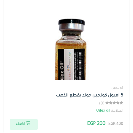
كولاجين
5 امبول كولجين جولد بقطع الذهب
(0)
العلامة
Oilex oil
EGP 200
EGP 400
اضف