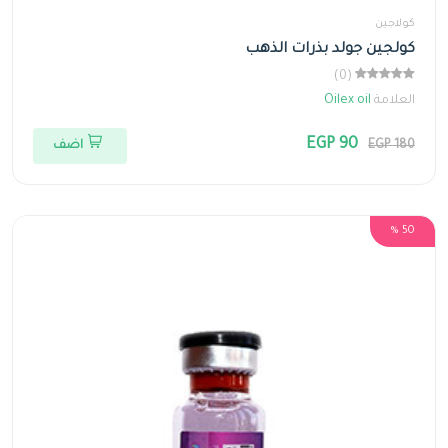
كولاجين
كولجين جولد بذرات الذهب
(0)
العلامة
Oilex oil
EGP 90
EGP 180
اضف
50 %