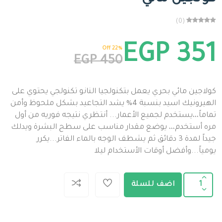
(0)
EGP 351
22% Off
EGP 450
كولاجين مائي بحري يعمل بتكنولجيا النانو تكنولجي يحتوي على
الهيرونيك اسيد بنسبة 4% يشد التجاعيد بشكل ملحوظ وأمن
تماماً،،،يستخدم لجميع الأعمار... أنتظري نتيجه فوريه من أول
مره أستخدم،،، يوضع مقدار مناسب على سطح البشرة ويدلك
جيداً لمدة 3 دقائق ثم يشطف الوجه بالماء الفاتر...يكرر
يومياً...وأفضل أوقات الأستخدام ليلا
1
اضف للسلة