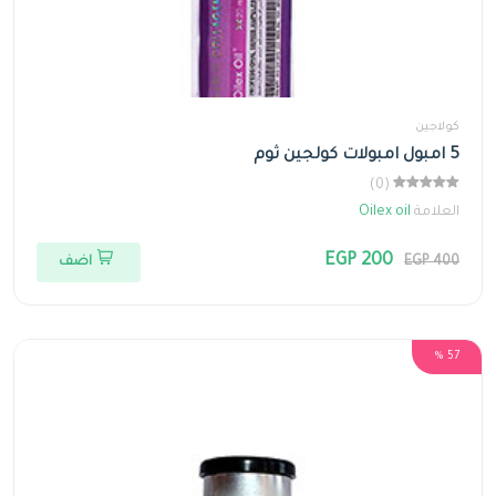
كولاجين
5 امبول امبولات كولجين ثوم
(0)
العلامة
Oilex oil
EGP 200
EGP 400
اضف
57 %