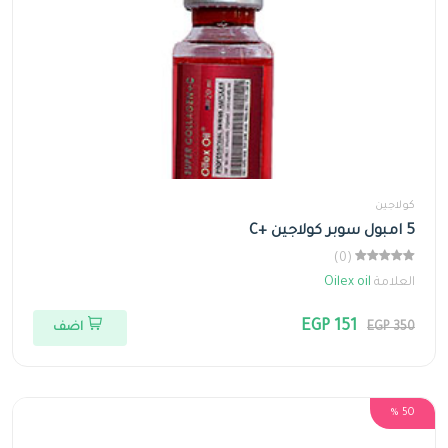
كولاجين
5 امبول سوبر كولاجين +C
(0)
العلامة
Oilex oil
EGP 151
EGP 350
اضف
50 %