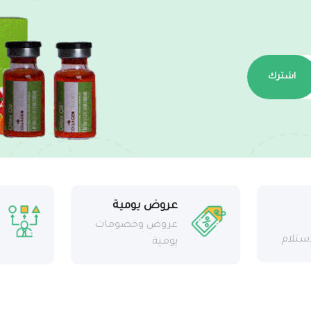
اشترك
عروض يومية
عروض وخصومات
استلام
يومية