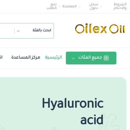
الشروط
سجل
تتبع
المفضلة
والاحكام
دخول
الطلب
ابحث بالفئة
جميع الفئات
الرئيسية
مركز المساعدة
ات
Hyaluronic
acid