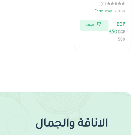
(0)
العلامة
Farm stay
EGP
اضف
350
EGP
500
الاناقة والجمال