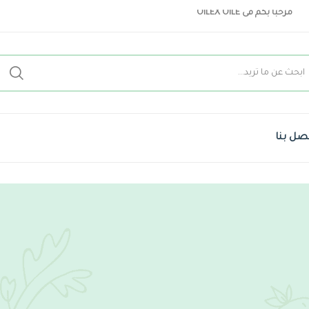
مرحبا بكم فى OILEX OILE
صل بنا