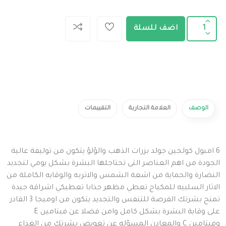
1
اضف للسلة
الوصف
العلامة التجارية
التقييمات
6 امبول كولجين جولد بزرات الذهب والؤلؤ يتكون من توليفة عالية
الجودة من اهم العناصر التى تحتاجلها البشرة بشكل يومي لتجديد
النضارة والحماية من اشعة الشمس والاتربه والوقايه الكاملة من
الاثار السلبيه للمكياج تعطي مظهر جذابا تعطيكي اشراقة جيدة
تمنح بشرتك الفرصة للتنفس والتجديد يتكون من اوميجا 3 القادر
على وقاية البشرة بشكل كامل وامن فضلا عن فيتامين E
وفيتامين C والمعادن المسؤله عن تعويض بشرتك من الغذاء