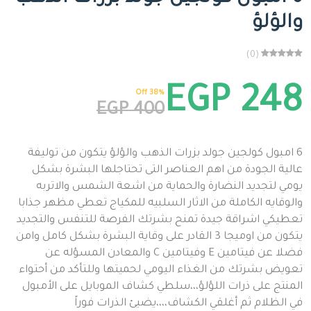
والؤلؤ
(0)
EGP 248
38% Off
EGP 400
6 امبول كولجين جولد بزرات الذهب والؤلؤ يتكون من توليفة
عالية الجودة من اهم العناصر التى تحتاجلها البشرة بشكل
يومي لتجديد النضارة والحماية من اشعة الشمس والاتربه
والوقايه الكاملة من الاثار السلبيه للمكياج تعطي مظهر جذابا
تعطيكي اشراقة جيدة تمنح بشرتك الفرصة للتنفس والتجديد
يتكون من اوميجا 3 القادر على وقاية البشرة بشكل كامل وامن
فضلا عن فيتامين E وفيتامين C والمعادن المسؤله عن
تعويض بشرتك من الغذاء اليومي لحميتها وللتأكد من أحتواء
المنتج على ذرات اللؤلؤ،،،سلطي كشاف الموبايل على الأمبول
في الظلام ثم أغلقي الكشاف،،،،يضيئ الذرات فوراً