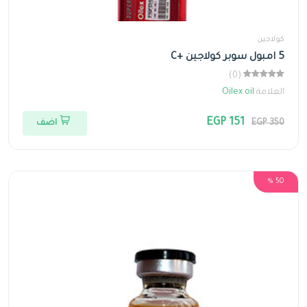
كولاجين
5 امبول سوبر كولاجين +C
(0)
العلامة
Oilex oil
EGP 151
EGP 350
اضف
50 %