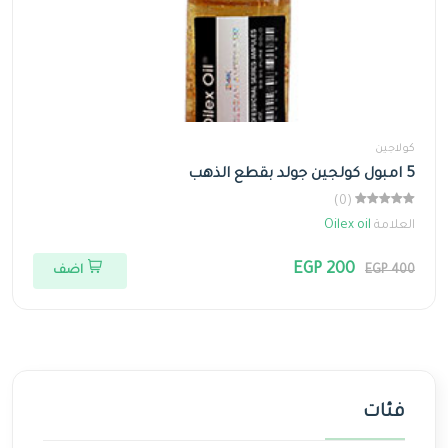
كولاجين
5 امبول كولجين جولد بقطع الذهب
(0)
العلامة
Oilex oil
EGP 200
EGP 400
اضف
فئات