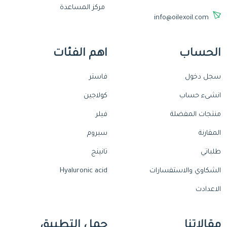
مركز المساعدة
info@oilexoil.com
الحساب
اهم الفئات
سجل دخول
فاستر
انشىء حساب
كولاجين
منتجات المفضلة
فيلر
المقارنة
سيروم
طلباتي
تانينج
الشكاوي والاستفسارات
Hyaluronic acid
الاعدادت
مقالاتنا
حمل التطبيق