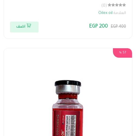
(0)
العلامة
Oilex oil
EGP 200
EGP 400
اضف
57 %