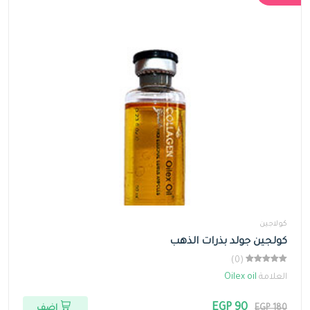
كولاجين
كولجين جولد بذرات الذهب
(0)
العلامة
Oilex oil
EGP 90
EGP 180
اضف