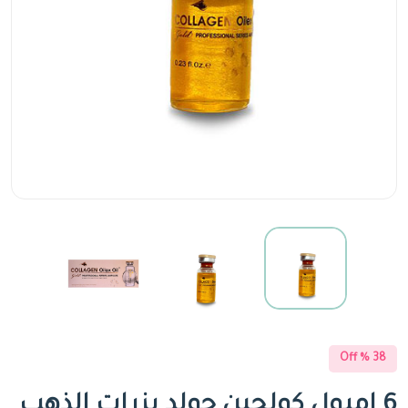
38 % Off
6 امبول كولجين جولد بزرات الذهب