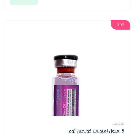
50 %
كولاجين
5 امبول امبولات كولجين ثوم